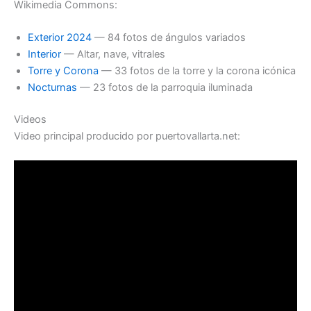
Wikimedia Commons:
Exterior 2024
— 84 fotos de ángulos variados
Interior
— Altar, nave, vitrales
Torre y Corona
— 33 fotos de la torre y la corona icónica
Nocturnas
— 23 fotos de la parroquia iluminada
Videos
Video principal producido por puertovallarta.net: